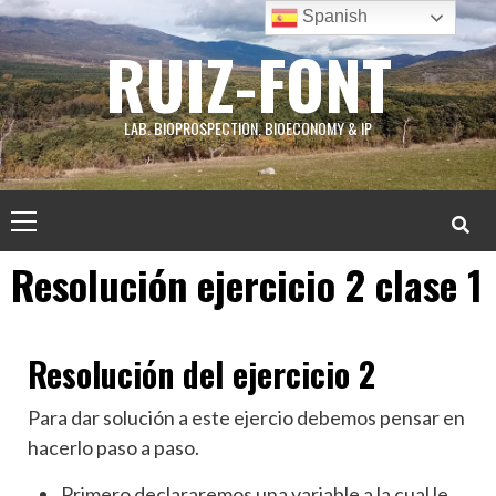
Skip
Spanish
to
RUIZ-FONT
content
LAB. BIOPROSPECTION, BIOECONOMY & IP
Primary
Menu
Resolución ejercicio 2 clase 1
Resolución del ejercicio 2
Para dar solución a este ejercio debemos pensar en
hacerlo paso a paso.
Primero declararemos una variable a la cual le