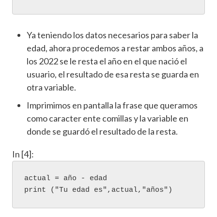
Ya teniendo los datos necesarios para saber la
edad, ahora procedemos a restar ambos años, a
los 2022 se le resta el año en el que nació el
usuario, el resultado de esa resta se guarda en
otra variable.
Imprimimos en pantalla la frase que queramos
como caracter ente comillas y la variable en
donde se guardó el resultado de la resta.
In [4]:
actual
=
año
-
edad
print
(
"Tu edad es"
,
actual
,
"años"
)